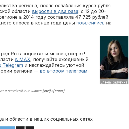
ьства региона, после ослабления курса рубля
дской области
выросли в два раза
: с 12 до 20-
егионе в 2014 году составляла 47 725 рублей
жного спроса в конце года цены
повысились
на
рад.Ru в соцсетях и мессенджерах!
бласти
в MAX
, получайте ежедневный
в Telegram
и наслаждайтесь уютной
тории региона —
во втором телеграм-
Елена Калугина
ст с ошибкой и нажмите
[ctrl]+[enter]
а и области в наших социальных сетях