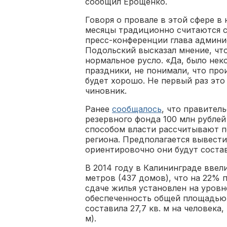
сообщил Ерощенко.
Говоря о провале в этой сфере в 
месяцы традиционно считаются 
пресс-конференции глава админи
Подольский высказал мнение, что
нормальное русло. «Да, было не
праздники, не понимали, что про
будет хорошо. Не первый раз это
чиновник.
Ранее
сообщалось
, что правител
резервного фонда 100 млн рублей
способом власти рассчитывают п
региона. Предполагается вывести
ориентировочно они будут состав
В 2014 году в Калининграде ввел
метров (437 домов), что на 22% п
сдаче жилья установлен на уровн
обеспеченность общей площадью 
составила 27,7 кв. м на человека
м).