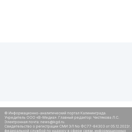
© Информационно-аналитический портал Калининграда.
Учредитель ООО «В-Медиа». Главный редактор: Чистякова Л.С.
Электронная почта: news@kgd.ru.
Свидетельство о регистрации СМИ ЭЛ No ФС77-84303 от 05.12.2022г.
федеральной службой по надзору в сфере связи, информационных