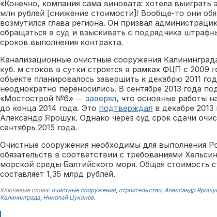
«Конечно, компания сама виновата: хотела выиграть э
млн рублей [снижение стоимости]! Вообще-то они об
возмутился глава региона. Он призвал администраци
обращаться в суд и взыскивать с подрядчика штрафн
сроков выполнения контракта.
Канализационные очистные сооружения Калининград
куб. м стоков в сутки строятся в рамках ФЦП с 2009 
объекте планировалось завершить к декабрю 2011 год
неоднократно переносились. В сентябре 2013 года п
«Мостострой №6» ―
заверял
, что основные работы н
до конца 2014 года. Это
подтверждал
в декабре 2013 
Александр Ярошук. Однако через суд срок сдачи очи
сентябрь 2015 года.
Очистные сооружения необходимы для выполнения 
обязательств в соответствии с требованиями Хельси
морской среды Балтийского моря. Общая стоимость с
составляет 1,35 млрд рублей.
Ключевые слова:
очистные сооружения
,
строительство
,
Александр Ярошу
Калининграда
,
Николай Цуканов
.