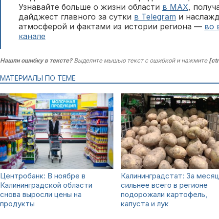
Узнавайте больше о жизни области
в MAX
, полу
дайджест главного за сутки
в Telegram
и наслажд
атмосферой и фактами из истории региона —
во 
канале
Нашли ошибку в тексте?
Выделите мышью текст с ошибкой и нажмите
[ct
МАТЕРИАЛЫ ПО ТЕМЕ
Центробанк: В ноябре в
Калининградстат: За месяц
Калининградской области
сильнее всего в регионе
снова выросли цены на
подорожали картофель,
продукты
капуста и лук