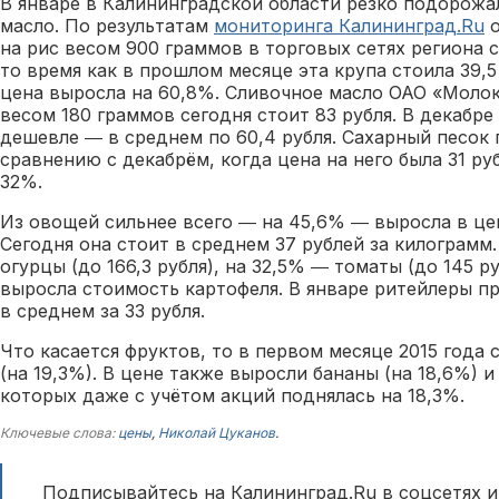
В январе в Калининградской области резко подорожал
масло. По результатам
мониторинга Калининград.Ru
о
на рис весом 900 граммов в торговых сетях региона с
то время как в прошлом месяце эта крупа стоила 39,5
цена выросла на 60,8%. Сливочное масло ОАО «Моло
весом 180 граммов сегодня стоит 83 рубля. В декабр
дешевле ― в среднем по 60,4 рубля. Сахарный песок 
сравнению с декабрём, когда цена на него была 31 ру
32%.
Из овощей сильнее всего ― на 45,6% ― выросла в цен
Сегодня она стоит в среднем 37 рублей за килограмм
огурцы (до 166,3 рубля), на 32,5% ― томаты (до 145 р
выросла стоимость картофеля. В январе ритейлеры п
в среднем за 33 рубля.
Что касается фруктов, то в первом месяце 2015 года
(на 19,3%). В цене также выросли бананы (на 18,6%) 
которых даже с учётом акций поднялась на 18,3%.
Ключевые слова:
цены
,
Николай Цуканов
.
Подписывайтесь на Калининград.Ru в соцсетях и