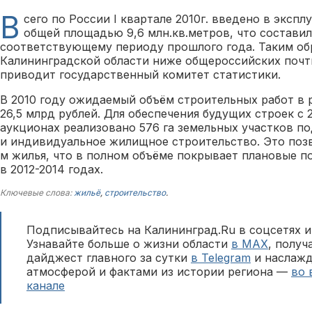
В
сего по России I квартале 2010г. введено в экспл
общей площадью 9,6 млн.кв.метров, что составил
соответствующему периоду прошлого года. Таким обр
Калининградской области ниже общероссийских почт
приводит государственный комитет статистики.
В 2010 году ожидаемый объём строительных работ в 
26,5 млрд рублей. Для обеспечения будущих строек с 
аукционах реализовано 576 га земельных участков п
и индивидуальное жилищное строительство. Это позво
м жилья, что в полном объёме покрывает плановые п
в 2012-2014 годах.
Ключевые слова:
жильё
,
строительство
.
Подписывайтесь на Калининград.Ru в соцсетях и
Узнавайте больше о жизни области
в MAX
, полу
дайджест главного за сутки
в Telegram
и наслажд
атмосферой и фактами из истории региона —
во 
канале