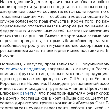
На сегодняшний день в правительстве области работ
мониторингу ситуации на продовольственном и потр
ежедневном режиме осуществляется мониторинг по 
товарным позициям», ― сообщили корреспонденту Ка
службе областного правительства. Кроме того, по к
образованию отслеживается информация по ценам и 
федеральных и локальных сетей, несетевых магазина
объектах и на рынках. Вместе с торговыми сетями вл
перечень продуктов, которые в ближайшее время мог
наибольшему росту цен и уменьшению ассортимента
региональный заказ на альтернативные поставки из Б
России.
Напомним, 7 августа, правительство РФ опубликовал
со
списком продуктов
, запрещённых к ввозу в Росси
свинина, фрукты, птица, сыры и молочная продукция.
один год и касается продуктов из США, стран Евросо
Королевства Норвегии. Президент региональной асс
инвесторов и владелец группы компаний «Продукты 
Влахович
отметил
, что предпринимателям будет сло
на других поставщиков в кратчайшие сроки. Депутат
совета директоров группы компаний «Вестер» Олег 
торговая сеть сумеет перестроить работу так, чтобы