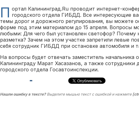
П
ортал Калининград.Ru проводит интернет-конфе
городского отдела ГИБДД. Все интересующие ва
темы дорог и дорожного регулирования, вы можете о
форме под этим материалом до 15 апреля. Вопросы м
любыми: Для чего был установлен светофор? Почему н
разметка? Зачем на этом участке запретили левые по
себя сотрудник ГИБДД при остановке автомобиля и т
На вопросы будет отвечать заместитель начальника 
Калининграду Марат Хасазанов, а также сотрудники 
городского отдела Госавтоинспекции.
Нашли ошибку в тексте?
Выделите мышью текст с ошибкой и нажмите
[ct