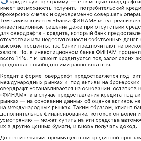
кредитную программу — с помощью овердрафтны
имеет возможность получить потребительский креди
брокерских счетах и одновременно совершать опера
Тем самым клиенты «Банка ФИНАМ» могут реализова
инвестиционные решения даже при отсутствии средст
для овердрафта - кредита, который банк предоставл
отсутствии или недостаточности собственных денег 
высокие проценты, т.к. банки предпочитают не риско
залога. Но, в инвестиционном банке ФИНАМ процентн
всего 14%, т.к. клиент кредитуется под залог своих а
продолжает свободно ими распоряжаться.
Кредит в форме овердрафт предоставляется под акт
международных рынках и под активы на брокерских 
овердрафт устанавливается на основании остатков н
«ФИНАМ», а в случае предоставления кредита под а
рынках — на основании данных об оценке активов на
на международных рынках. Таким образом, клиент ба
дополнительное финансирование, которое он волен и
усмотрению — может купить на эти средства автомоб
их в другие ценные бумаги, и вновь получать доход.
Дополнительным преимуществом кредитной прогр