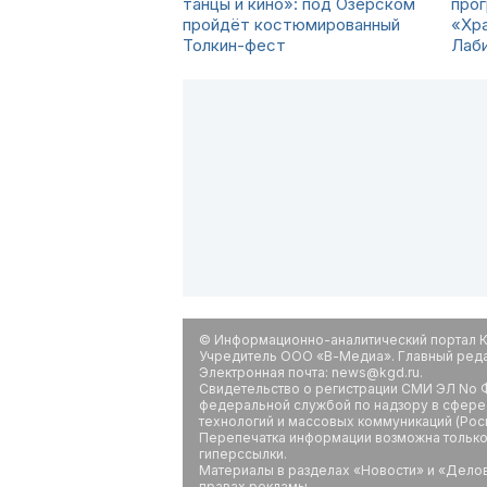
танцы и кино»: под Озёрском
про
пройдёт костюмированный
«Хра
Толкин-фест
Лаб
© Информационно-аналитический портал К
Учредитель ООО «В-Медиа». Главный редак
Электронная почта: news@kgd.ru.
Свидетельство о регистрации СМИ ЭЛ No Ф
федеральной службой по надзору в сфере
технологий и массовых коммуникаций (Рос
Перепечатка информации возможна только 
гиперссылки.
Материалы в разделах «Новости» и «Дело
правах рекламы.