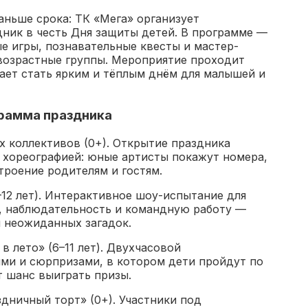
аньше срока: ТК «Мега» организует
ник в честь Дня защиты детей. В программе —
е игры, познавательные квесты и мастер-
 возрастные группы. Мероприятие проходит
ает стать ярким и тёплым днём для малышей и
рамма праздника
их коллективов (0+). Открытие праздника
 хореографией: юные артисты покажут номера,
троение родителям и гостям.
–12 лет). Интерактивное шоу-испытание для
у, наблюдательность и командную работу —
 неожиданных загадок.
в лето» (6–11 лет). Двухчасовой
ями и сюрпризами, в котором дети пройдут по
т шанс выиграть призы.
здничный торт» (0+). Участники под