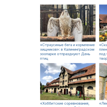
«Страусиные бега и кормление
«Ска
хищников»: в Калининградском
плен
зоопарке отпразднуют День
под
птиц
твор
«Хоббитские соревнования,
«Лек