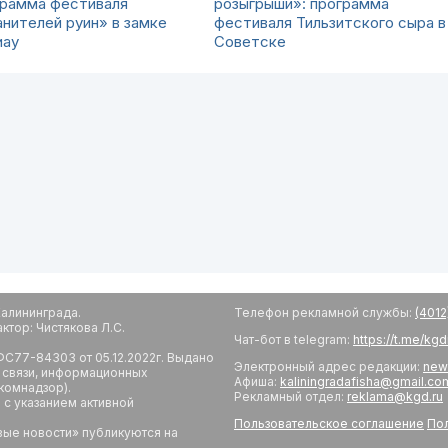
грамма фестиваля
розыгрыши»: программа
нителей руин» в замке
фестиваля Тильзитского сыра в
иау
Советске
алининграда.
Телефон рекламной службы:
(4012
тор: Чистякова Л.С.
Чат-бот в telegram:
https://t.me/kg
С77-84303 от 05.12.2022г. Выдано
Электронный адрес редакции:
new
 связи, информационных
Афиша:
kaliningradafisha@gmail.co
комнадзор).
Рекламный отдел:
reklama@kgd.ru
с указанием активной
Пользовательское соглашение
Пол
вые новости» публикуются на