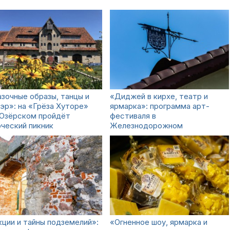
зочные образы, танцы и
«Диджей в кирхе, театр и
эр»: на «Грёза Хуторе»
ярмарка»: программа арт-
 Озёрском пройдёт
фестиваля в
ческий пикник
Железнодорожном
ции и тайны подземелий»:
«Огненное шоу, ярмарка и