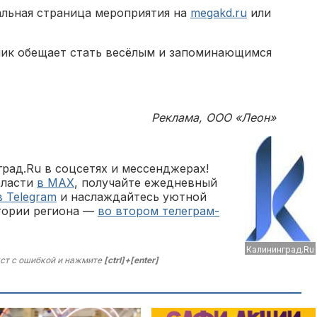
альная страница мероприятия на
megakd.ru
или
ник обещает стать весёлым и запоминающимся
Реклама, ООО «Леон»
рад.Ru в соцсетях и мессенджерах!
бласти
в MAX
, получайте ежедневный
в Telegram
и наслаждайтесь уютной
тории региона —
во втором телеграм-
Калининград.Ru
ст с ошибкой и нажмите
[ctrl]+[enter]