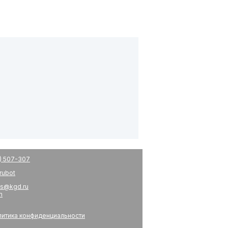
) 507-307
drubot
s@kgd.ru
m
итика конфиденциальности