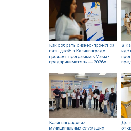
Как собрать бизнес-проект за
В Ка
пять дней: в Калининграде
идёт
пройдёт программа «Мама-
про
предприниматель — 2026»
пре
Калининградских
Дет
муниципальных служащих
откр