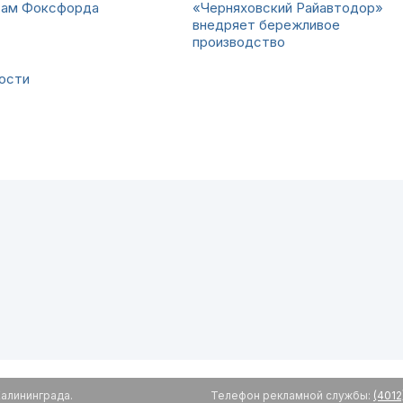
сам Фоксфорда
«Черняховский Райавтодор»
внедряет бережливое
производство
вости
алининграда.
Телефон рекламной службы:
(4012