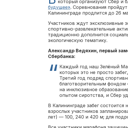
который организуют Сбер и 
будущее»
. Соревнования пройдут
Калининграде продлится до 26 ма
Участников ждут эксклюзивные зо
спортивно-развлекательные акти
традиционно дополнится социал
экологическую тематику.
Александр Ведяхин, первый за
Сбербанка:
Каждый год наш Зелёный Мар
которых это не просто забег
Третий год подряд спортивн
благотворительным фондом «
на инклюзивное образование
опытом сиротства, и Сбер у
В Калининграде забег состоится 
взрослых участников запланирован
лет) — 100, 240 и 420 м; для подр
Все участники марафона защищен