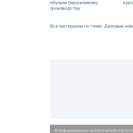
обучили бережливому
кур
производству
Все материалы по теме: Деловые но
© Информационно-аналитический портал К