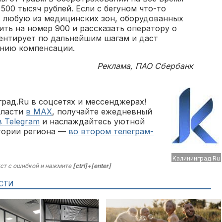
500 тысяч рублей. Если с бегуном что-то
в любую из медицинских зон, оборудованных
ить на номер 900 и рассказать оператору о
ентирует по дальнейшим шагам и даст
ению компенсации.
Реклама, ПАО Сбербанк
рад.Ru в соцсетях и мессенджерах!
бласти
в MAX
, получайте ежедневный
в Telegram
и наслаждайтесь уютной
тории региона —
во втором телеграм-
Kaлининград.Ru
ст с ошибкой и нажмите
[ctrl]+[enter]
СТИ