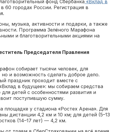
благотворительный фонд Сбербанка
«Вклад в
 в 60 городах России. Регистрация в
я.
ны, музыка, активности и подарки, а также
вности. Программа Зелёного Марафона
ьными и благотворительными акциями на
меститель Председателя Правления
афон собирает тысячи человек, для
, но и возможность сделать доброе дело.
ый праздник проходит вместе с
Вклад в будущее»: мы собираем средства
 для детей с особенностями развития и
двоит поступившую сумму.
на площадке у стадиона «Ростех Арена». Для
ы дистанции 4,2 км и 10 км; для детей (5–13
остков (14–17 лет) — 4,2 км.
ы от травм в СберСтраховании на всё время