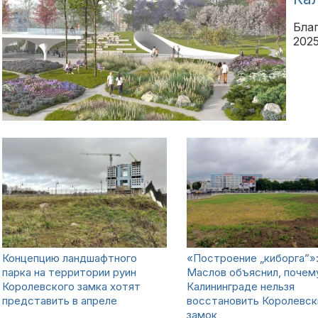
Бла
2025
Концепцию ландшафтного
«Построение „киборга”»
парка на территории руин
Маслов объяснил, почем
Королевского замка хотят
Калининграде нельзя
представить в апреле
восстановить Королевск
замок