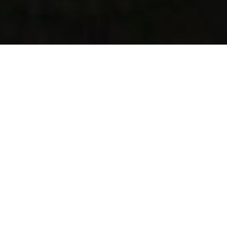
В Калининградской области сохранилось
около 20 замков Тевтонского ордена.
Большинство из них стоят в руинах, в каких-
то памятниках размещены музеи или даже
склады, но есть среди них особенный объект.
Он скрыт от любопытных взглядов за
каменными стенами с колючей проволокой, и
обычный человек может попасть туда только
при крайне неприятных обстоятельствах.
С 1945 года в замке Тапиау в Гвардейске
располагается исправительное учреждение, и