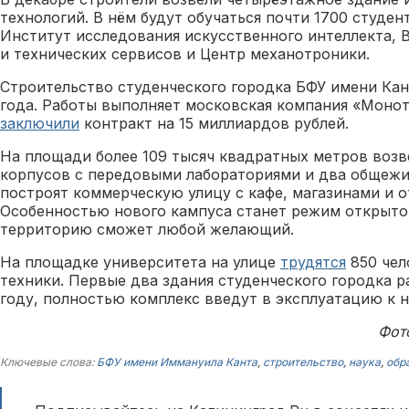
технологий. В нём будут обучаться почти 1700 студен
Институт исследования искусственного интеллекта,
и технических сервисов и Центр механотроники.
Строительство студенческого городка БФУ имени Ка
года. Работы выполняет московская компания «Монот
заключили
контракт на 15 миллиардов рублей.
На площади более 109 тысяч квадратных метров возв
корпусов с передовыми лабораториями и два общежит
построят коммерческую улицу с кафе, магазинами и о
Особенностью нового кампуса станет режим открытог
территорию сможет любой желающий.
На площадке университета на улице
трудятся
850 чел
техники. Первые два здания студенческого городка 
году, полностью комплекс введут в эксплуатацию к н
Фот
Ключевые слова:
БФУ имени Иммануила Канта
,
строительство
,
наука
,
обр