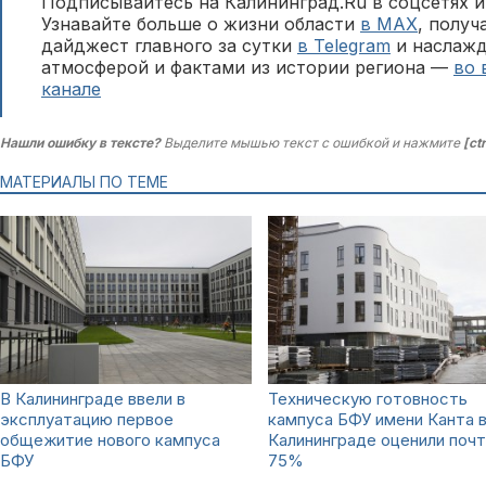
Подписывайтесь на Калининград.Ru в соцсетях и
Узнавайте больше о жизни области
в MAX
, полу
дайджест главного за сутки
в Telegram
и наслажд
атмосферой и фактами из истории региона —
во 
канале
Нашли ошибку в тексте?
Выделите мышью текст с ошибкой и нажмите
[ct
МАТЕРИАЛЫ ПО ТЕМЕ
В Калининграде ввели в
Техническую готовность
эксплуатацию первое
кампуса БФУ имени Канта 
общежитие нового кампуса
Калининграде оценили почт
БФУ
75%