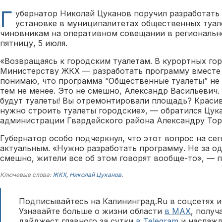
Г
убернатор Николай Цуканов поручил разработать
установке в муниципалитетах общественных туале
чиновникам на оперативном совещании в региональн
пятницу, 5 июля.
«Возвращаясь к городским туалетам. В курортных гор
Министерству ЖКХ — разработать программу вместе 
понимаю, что программа “Общественные туалеты” не 
тем не менее. Это не смешно, Александр Васильевич.
будут туалеты! Вы отремонтировали площадь? Красив
нужно строить туалеты городские», — обратился Цука
администрации Гвардейского района Александру Тор
Губернатор особо подчеркнул, что этот вопрос на се
актуальным. «Нужно разработать программу. Не за оди
смешно, жители все об этом говорят вообще-то», — 
Ключевые слова:
ЖКХ
,
Николай Цуканов
.
Подписывайтесь на Калининград.Ru в соцсетях и
Узнавайте больше о жизни области
в MAX
, полу
дайджест главного за сутки
в Telegram
и наслажд