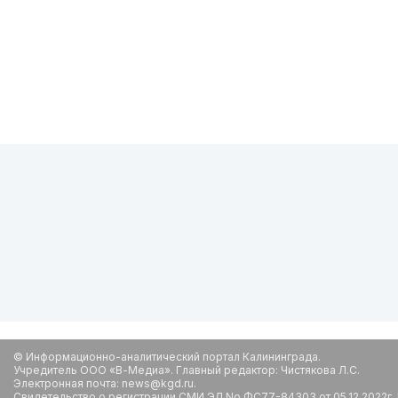
© Информационно-аналитический портал Калининграда.
Учредитель ООО «В-Медиа». Главный редактор: Чистякова Л.С.
Электронная почта: news@kgd.ru.
Свидетельство о регистрации СМИ ЭЛ No ФС77-84303 от 05.12.2022г.