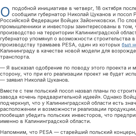
О
подобной инициативе в четверг, 18 октября пос
сообщили губернатор Николай Цуканов и посол 
Российской Федерации Войцех Зайончковски. По сло
промышленники и инвесторы заинтересованы в том, 
производство на территории Калининградской област
губернатор упомянул о возможности строительства в
производству трамваев PESA, один из которых
был н
Калининграду в качестве новой модели для возрожде
транспорта.
— Я высказал одобрение по поводу этого проекта и 
сторону, что при его реализации проект не будет ис
— заявил Николай Цуканов.
Вместе с тем польский посол назвал планы по строи
завода «очень предварительной идеей». Однако Войц
подчеркнул, что у Калининградской области есть зн
расположении и возможности реализации продукции. 
пообещал убедить польских инвесторов, что предпри
именно в Калининградской области.
Напомним, что PESA — старейший польский концерн